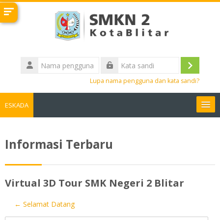
Lewati ke konten utama
Nama
pengguna
Masuk
Kata
Lupa nama pengguna dan kata sandi?
sandi
ESKADA
LINK TERKAIT
Informasi Terbaru
Bahasa Indonesia ‎(id)‎
Cari
Virtual 3D Tour SMK Negeri 2 Blitar
kursus
Aju
← Selamat Datang